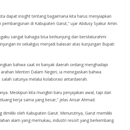
 kita dapat insight tentang bagaimana kita harus menyiapkan
i pembangunan di Kabupaten Garut,” ujar Abdusy Syakur Amin.
gaku sangat bahagia bisa berkunjung dan bersilaturahmi
jungan ini sekaligus menjadi balasan atas kunjungan Bupati
rangkan bahwa saat ini banyak daerah sedang menghadapi
pi arahan Menteri Dalam Negeri, ia menegaskan bahwa
, salah satunya melalui kolaborasi antardaerah.
anya. Meskipun kita mungkin baru penjajakan awal, tapi dari
a peluang kerja sama yang besar,” jelas Ansar Ahmad.
 dimiliki oleh Kabupaten Garut. Menurutnya, Garut memiliki
ndahan alam yang memukau, industri resort yang berkembang