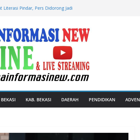
 Literasi Pindar, Pers Didorong Jadi
si Publik Lawan Pinjol Ilegal
e : Apresiasi Tinggi Dan Bangga
et Paralimpik
Hotel dan Restoran Kembali ke
embangunan Infrastruktur
 Kasus Penganiayaan Berat yang
an Meninggal Dunia
an 2026 Perkuat Ekonomi Petani, Penuhi
at
 BEKASI
KAB. BEKASI
DAERAH
PENDIDIKAN
ADVEN