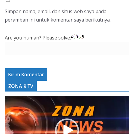
Simpan nama, email, dan situs web saya pada
peramban ini untuk komentar saya berikutnya.
Are you human? Please solve:
ZONA 9 TV
P
e
m
u
t