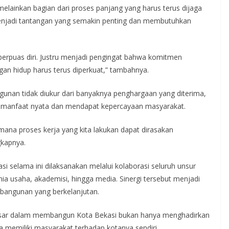
elainkan bagian dari proses panjang yang harus terus dijaga
p menjadi tantangan yang semakin penting dan membutuhkan
berpuas diri. Justru menjadi pengingat bahwa komitmen
an hidup harus terus diperkuat,” tambahnya.
unan tidak diukur dari banyaknya penghargaan yang diterima,
n manfaat nyata dan mendapat kepercayaan masyarakat.
ana proses kerja yang kita lakukan dapat dirasakan
gkapnya.
selama ini dilaksanakan melalui kolaborasi seluruh unsur
nia usaha, akademisi, hingga media. Sinergi tersebut menjadi
bangunan yang berkelanjutan.
besar dalam membangun Kota Bekasi bukan hanya menghadirkan
 memiliki masyarakat terhadap kotanya sendiri.