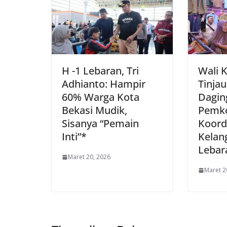
H -1 Lebaran, Tri
Wali 
Adhianto: Hampir
Tinja
60% Warga Kota
Daging
Bekasi Mudik,
Pemko
Sisanya “Pemain
Koordi
Inti”*
Kelan
Lebar
Maret 20, 2026
Maret 2