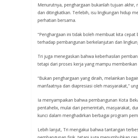
Menurutnya, penghargaan bukanlah tujuan akhir, m
dan ditingkatkan. Terlebih, isu lingkungan hidu
perhatian bersama.
“Penghargaan ini tidak boleh membuat kita cepat 
terhadap pembangunan berkelanjutan dan lingkung
Tri juga menegaskan bahwa keberhasilan pembang
tetapi dari proses kerja yang mampu memberika
“Bukan penghargaan yang diraih, melainkan bagaim
manfaatnya dan diapresiasi oleh masyarakat,” un
Ia menyampaikan bahwa pembangunan Kota Bekasi 
pentahelix, mulai dari pemerintah, masyarakat, du
kunci dalam menghadirkan berbagai program pem
Lebih lanjut, Tri mengakui bahwa tantangan ter
pembangunan fisik, tetapi juga menumbuhkan rasa