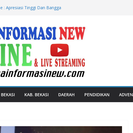
e : Apresiasi Tinggi Dan Bangga
t Paralimpik
EKASI TAMPILKAN KEKOMPAKAN
RATURAN BARIS BERBARIS
Aksi Bersih Saluran Irigasi Sambut HUT
RI
embatani Potensi Unggulan Garut
sional
oe Kunjungi Anak Pengetik Naskah
aikan Undangan HUT RI Dari Presiden
 BEKASI
KAB. BEKASI
DAERAH
PENDIDIKAN
ADVEN