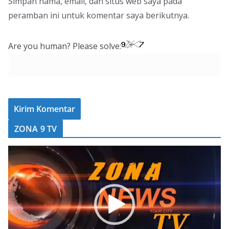
Simpan nama, email, dan situs web saya pada
peramban ini untuk komentar saya berikutnya.
Are you human? Please solve:
ZONA 9 TV
P
e
m
u
t
a
r