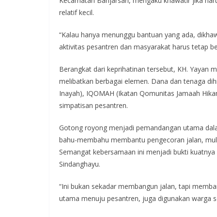
Kecamatan Banjarsari, mengaku khawatir jika ha
relatif kecil.
“Kalau hanya menunggu bantuan yang ada, dikhawat
aktivitas pesantren dan masyarakat harus tetap be
Berangkat dari keprihatinan tersebut, KH. Yayan
melibatkan berbagai elemen. Dana dan tenaga di
Inayah), IQOMAH (Ikatan Qomunitas Jamaah Hikam
simpatisan pesantren.
Gotong royong menjadi pemandangan utama dalam
bahu-membahu membantu pengecoran jalan, mulai 
Semangat kebersamaan ini menjadi bukti kuatnya s
Sindanghayu.
“Ini bukan sekadar membangun jalan, tapi memban
utama menuju pesantren, juga digunakan warga se