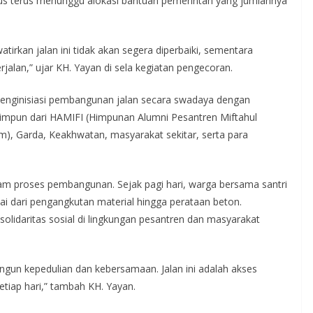
rus terus menunggu alokasi bantuan pemerintah yang jumlahnya
irkan jalan ini tidak akan segera diperbaiki, sementara
rjalan,” ujar KH. Yayan di sela kegiatan pengecoran.
 menginisiasi pembangunan jalan secara swadaya dengan
himpun dari HAMIFI (Himpunan Alumni Pesantren Miftahul
), Garda, Keakhwatan, masyarakat sekitar, serta para
 proses pembangunan. Sejak pagi hari, warga bersama santri
dari pengangkutan material hingga perataan beton.
olidaritas sosial di lingkungan pesantren dan masyarakat
gun kepedulian dan kebersamaan. Jalan ini adalah akses
tiap hari,” tambah KH. Yayan.