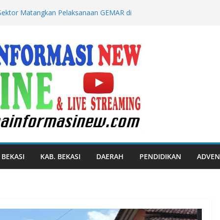
 Sektor Matangkan Pelaksanaan GEMAR di
nak Jadi Penggerak Lingkungan Bersih,
njutan
i Dugaan Limbah Kulit PT Mandraguna
Garut Diminta Bongkar Proses
entitas Tertemper Kereta Api di
Lakukan Penanganan dan Identifikasi
ankan Pelaku Curanmor, Lakukan Aksi
unci Masih Menempel
 BEKASI
KAB. BEKASI
DAERAH
PENDIDIKAN
ADVEN