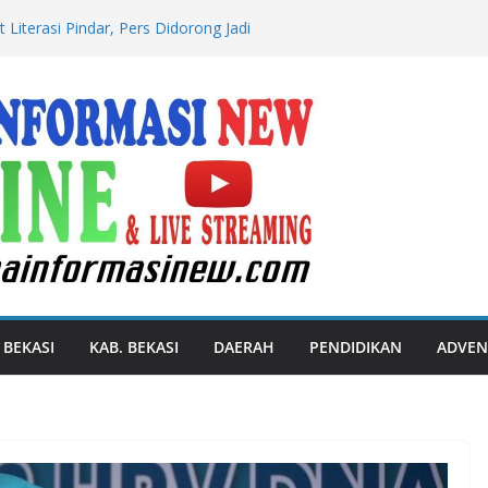
 Literasi Pindar, Pers Didorong Jadi
si Publik Lawan Pinjol Ilegal
e : Apresiasi Tinggi Dan Bangga
et Paralimpik
Hotel dan Restoran Kembali ke
mbangunan Infrastruktur
 Kasus Penganiayaan Berat yang
an Meninggal Dunia
an 2026 Perkuat Ekonomi Petani, Penuhi
at
 BEKASI
KAB. BEKASI
DAERAH
PENDIDIKAN
ADVEN