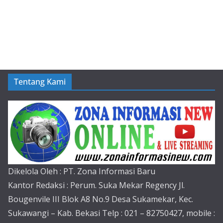
Tentang Kami
Dikelola Oleh : PT. Zona Informasi Baru
Kantor Redaksi : Perum. Suka Mekar Regency Jl.
Bougenvile III Blok A8 No.9 Desa Sukamekar, Kec.
Sukawangi – Kab. Bekasi Telp : 021 – 82750427, mobile :