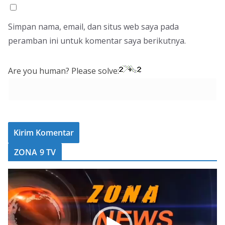
Simpan nama, email, dan situs web saya pada
peramban ini untuk komentar saya berikutnya.
Are you human? Please solve:
ZONA 9 TV
P
e
m
u
t