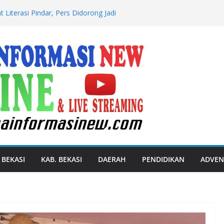
 Literasi Pindar, Pers Didorong Jadi
si Publik Lawan Pinjol Ilegal
ek Wanaraja Gelar Operasi Miras di
Hotel dan Restoran Kembali ke
embangunan Infrastruktur
 Kasus Penganiayaan Berat yang
an Meninggal Dunia
an 2026 Perkuat Ekonomi Petani, Penuhi
at
 BEKASI
KAB. BEKASI
DAERAH
PENDIDIKAN
ADVEN