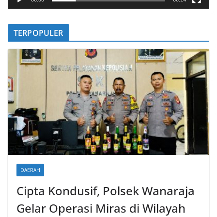
i
d
e
TERPOPULER
o
DAERAH
Cipta Kondusif, Polsek Wanaraja
Gelar Operasi Miras di Wilayah