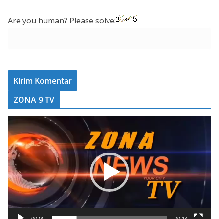
Are you human? Please solve:
ZONA 9 TV
P
e
m
u
t
a
r
V
00:00
00:14