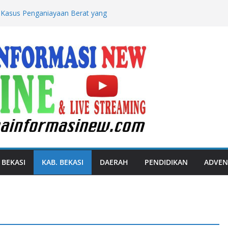
 Kasus Penganiayaan Berat yang
an Meninggal Dunia
embatani Potensi Unggulan Garut
sional
oe Kunjungi Anak Pengetik Naskah
aikan Undangan HUT RI Dari Presiden
e : Apresiasi Tinggi Dan Bangga
et Paralimpik
Hotel dan Restoran Kembali ke
mbangunan Infrastruktur
 BEKASI
KAB. BEKASI
DAERAH
PENDIDIKAN
ADVEN